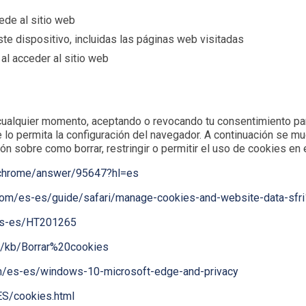
ede al sitio web
ste dispositivo, incluidas las páginas web visitadas
al acceder al sitio web
alquier momento, aceptando o revocando tu consentimiento para 
lo permita la configuración del navegador. A continuación se m
 sobre como borrar, restringir o permitir el uso de cookies en e
/chrome/answer/95647?hl=es
e.com/es-es/guide/safari/manage-cookies-and-website-data-sf
/es-es/HT201265
es/kb/Borrar%20cookies
com/es-es/windows-10-microsoft-edge-and-privacy
ES/cookies.html