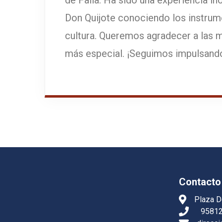
de Falla. Ha sido una experiencia i
Don Quijote conociendo los instrume
cultura. Queremos agradecer a las 
más especial. ¡Seguimos impulsando 
Contacto
Plaza D
9581