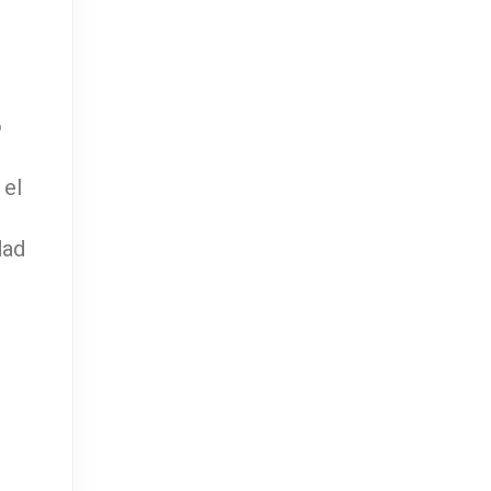
o
 el
dad